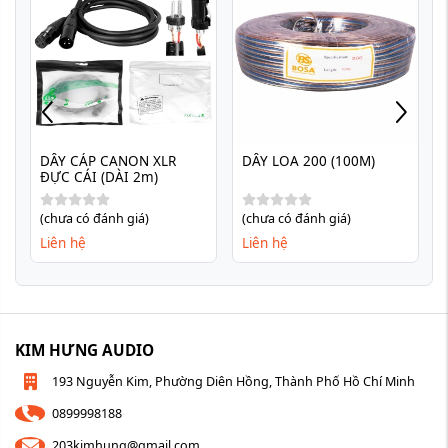
 CANON XLR 
DÂY LOA 200 (100M)
DÂY TÍN HIỆU 
 (DÀI 2m)
2x0.5mm2 (10
đánh giá)
(chưa có đánh giá)
(chưa có đánh gi
Liên hệ
Liên hệ
KIM HƯNG AUDIO
193 Nguyễn Kim, Phường Diên Hồng, Thành Phố Hồ Chí Minh
0899998188
203kimhung@gmail.com